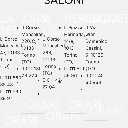
LA
ZARA
IL
HERMADA
CROCE
SEDE
CILIEGIO
Corso
Piazza
Via
Moncalieri,
Hermada,
Gian
Corso
Corso
220/C,
14/e,
Domenico
Moncalieri,
Moncalieri,
10133
10131
Cassini,
47, 10133
266,
Torino
Torino
5, 10129
Torino
10133
(TO)
(TO)
Torino
(TO)
Torino
011 189
011 819
(TO)
(TO)
28 224
59 96
011 40
011 660
011 424
60 869
38 48
77 04
011 660
39 94
ORARI
ORARI
ORARI
ORARI
ORARI