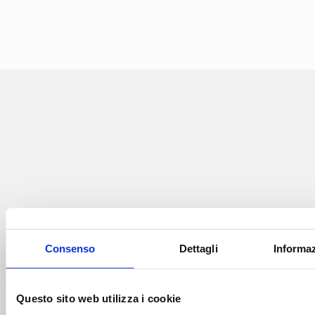
Consenso
Dettagli
Informaz
LA SEDE
RIGHETTO&GUANTI
Corso Moncalieri, 47, 10133 Torino (TO)
011 660 38 48
Questo sito web utilizza i cookie
011 660 39 94