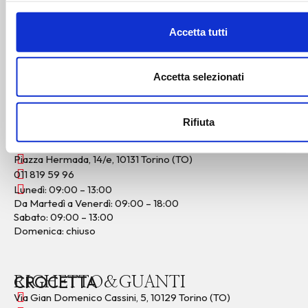
011 424 77 04
Lunedì: chiuso
Accetta tutti
Martedì: 09:00 – 17:00
Mercoledì: 09:00 – 19:00
Giovedì e Venerdì: 08:30 – 18:00
Accetta selezionati
Sabato: 08:00 – 17:00
Domenica: chiuso
Rifiuta
HERMADA
RIGHETTO&GUANTI
Piazza Hermada, 14/e, 10131 Torino (TO)
011 819 59 96
Lunedì: 09:00 – 13:00
Da Martedì a Venerdì: 09:00 – 18:00
Sabato: 09:00 – 13:00
Domenica: chiuso
CROCETTA
RIGHETTO&GUANTI
Via Gian Domenico Cassini, 5, 10129 Torino (TO)