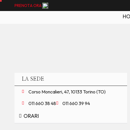
P
R
E
N
O
T
A
O
R
A
P
R
E
N
O
T
A
O
R
A
H
LA SEDE
Corso Moncalieri, 47, 10133 Torino (TO)
011 660 38 48
011 660 39 94
ORARI