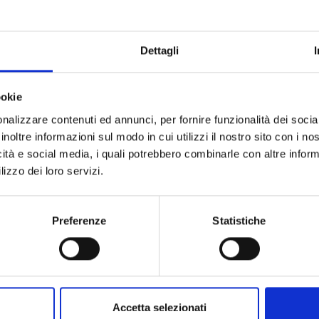
Dettagli
TI ALLA NOSTRA ESCLU
ookie
NITY!
nalizzare contenuti ed annunci, per fornire funzionalità dei socia
inoltre informazioni sul modo in cui utilizzi il nostro sito con i n
ra newsletter, entrerai a far parte di un esclusivo circolo di appassi
icità e social media, i quali potrebbero combinarle con altre inform
glio per la cura dei loro capelli. Non solo riceverai
offerte perso
lizzo dei loro servizi.
i anche accesso a
consigli e guide specializzate
, create dai nost
li sempre splendidi. E c’è di più: per festeggiare insieme il tuo co
rprendente regalo
! Non perdere questa opportunità unica: iscrivit
Preferenze
Statistiche
ZARA
RIGHETTO&GUANTI
Corso Moncalieri, 220/C, 10133 Torino (TO)
011 189 28 224
Lunedì: chiuso
Accetta selezionati
Martedì: 09:00 – 18:00