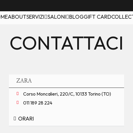
OME
ABOUT
SERVIZI
SALONI
BLOG
GIFT CARD
COLLEC
CONTATTACI
ZARA
Corso Moncalieri, 220/C, 10133 Torino (TO)
011 189 28 224
ORARI