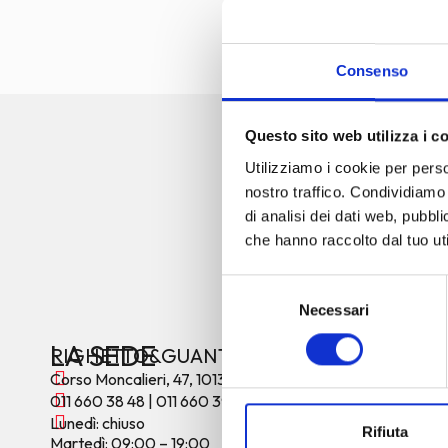
Consenso
UNISCI
Questo sito web utilizza i c
COMMU
Utilizziamo i cookie per perso
nostro traffico. Condividiamo 
Iscrivendoti alla nost
di analisi dei dati web, pubbl
come te, cercano il me
che hanno raccolto dal tuo uti
solo per te, ma avra
mantenere i tuoi capel
Selezione
riserveremo un so
Necessari
del
coccolare da noi!
consenso
LA SEDE
RIGHETTO&GUANTI
ISCRIVITI ORA
Corso Moncalieri, 47, 10133 Torino (TO)
011 660 38 48
|
011 660 39 94
Lunedì: chiuso
Rifiuta
Martedì: 09:00 – 19:00