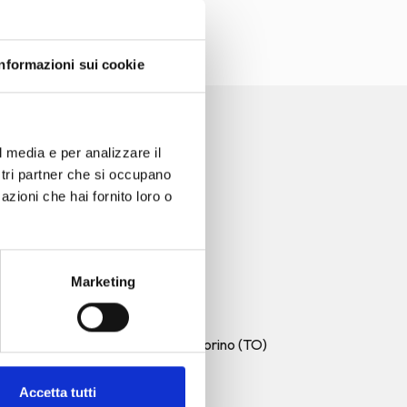
Informazioni sui cookie
SIVA
l media e per analizzare il
ostri partner che si occupano
onati di bellezza che,
azioni che hai fornito loro o
nalizzate
pensate
ri esperti, per
mpleanno,
ti
i ora e lasciati
Marketing
IL CILIEGIO
RIGHETTO&GUANTI
Corso Moncalieri, 266, 10133 Torino (TO)
011 424 77 04
Lunedì: chiuso
Accetta tutti
Martedì: 09:00 – 17:00