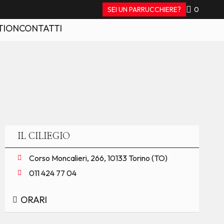
SEI UN PARRUCCHIERE?
0
TION
CONTATTI
IL CILIEGIO
Corso Moncalieri, 266, 10133 Torino (TO)
011 424 77 04
ORARI