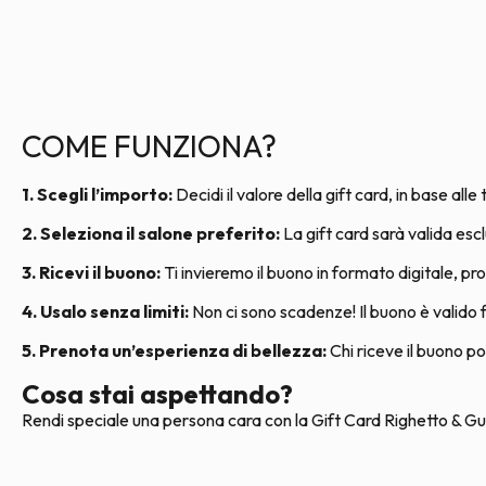
COME FUNZIONA?
1. Scegli l’importo:
Decidi il valore della gift card, in base alle
2. Seleziona il salone preferito:
La gift card sarà valida esc
3. Ricevi il buono:
Ti invieremo il buono in formato digitale, p
4. Usalo senza limiti:
Non ci sono scadenze! Il buono è valido
5. Prenota un’esperienza di bellezza:
Chi riceve il buono po
Cosa stai aspettando?
Rendi speciale una persona cara con la Gift Card Righetto & Guan