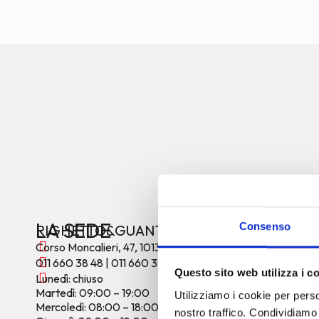
LA SEDE
Consenso
RIGHETTO&GUANTI
Corso Moncalieri, 47, 10133 Torino (TO)
UNISCI
011 660 38 48
|
011 660 39 94
Questo sito web utilizza i c
Lunedì: chiuso
COMMU
Martedì: 09:00 – 19:00
Utilizziamo i cookie per perso
Mercoledì: 08:00 – 18:00
nostro traffico. Condividiamo 