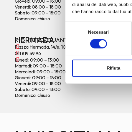
Giovedì: 09:00 – 18:00
Iscrivendoti alla nost
di analisi dei dati web, pubbl
Venerdì: 08:00 – 18:00
come te, cercano il me
che hanno raccolto dal tuo uti
Sabato: 09:00 – 18:00
solo per te, ma avra
Domenica: chiuso
mantenere i tuoi capel
Selezione
riserveremo un so
Necessari
del
coccolare da noi!
HERMADA
RIGHETTO&GUANTI
consenso
Piazza Hermada, 14/e, 10131 Torino (TO)
ISCRIVITI ORA
011 819 59 96
Lunedì: 09:00 – 13:00
Martedì: 09:00 – 18:00
Rifiuta
Mercoledì: 09:00 – 18:00
Giovedì: 09:00 – 18:00
Venerdì: 09:00 – 18:00
Sabato: 09:00 – 13:00
Domenica: chiuso