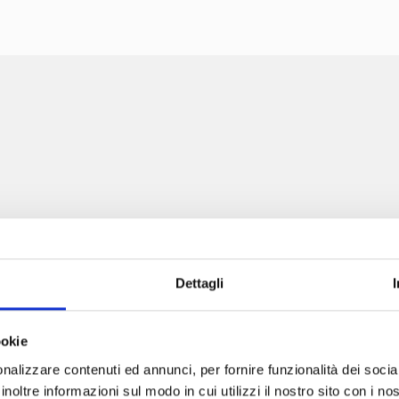
ZARA
Dettagli
RIGHETTO&GUANTI
Corso Moncalieri, 220/C, 10133 Torino (TO)
TI ALLA NOSTRA ESCLU
011 189 28 224
ookie
Lunedì: chiuso
NITY!
Martedì: 09:00 – 18:00
nalizzare contenuti ed annunci, per fornire funzionalità dei socia
Mercoledì: 08:00 – 17:00
inoltre informazioni sul modo in cui utilizzi il nostro sito con i n