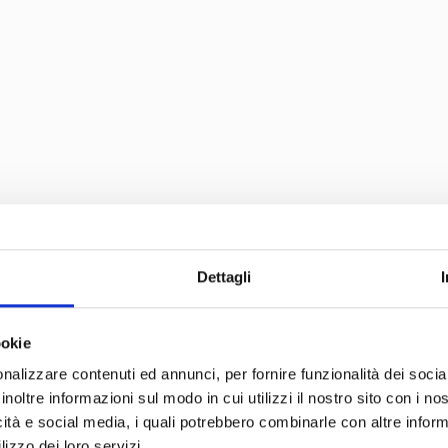
Dettagli
TI ALLA NOSTRA ESCLU
ookie
NITY!
nalizzare contenuti ed annunci, per fornire funzionalità dei socia
inoltre informazioni sul modo in cui utilizzi il nostro sito con i n
ra newsletter, entrerai a far parte di un esclusivo circolo di appassi
icità e social media, i quali potrebbero combinarle con altre inform
glio per la cura dei loro capelli. Non solo riceverai
offerte perso
lizzo dei loro servizi.