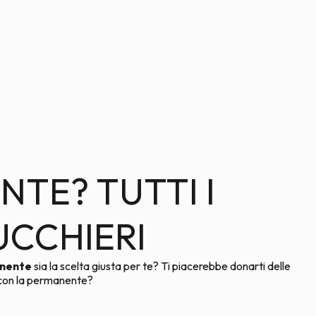
NTE? TUTTI I
UCCHIERI
nente
sia la scelta giusta per te? Ti piacerebbe donarti delle
ti con la permanente?