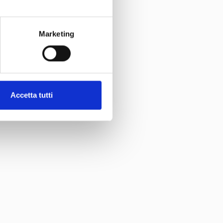
ri esperti, per
mpleanno,
ti
i ora e lasciati
Marketing
Accetta tutti