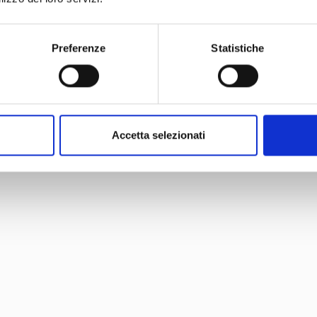
i anche accesso a
consigli e guide specializzate
, create dai nost
li sempre splendidi. E c’è di più: per festeggiare insieme il tuo co
rprendente regalo
! Non perdere questa opportunità unica: iscrivit
Preferenze
Statistiche
Accetta selezionati