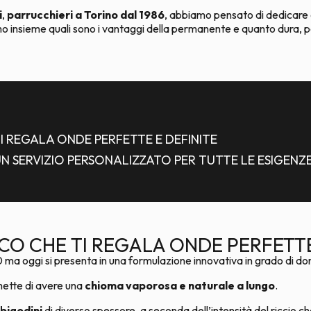
i
,
parrucchieri a Torino dal 1986
, abbiamo pensato di dedicare al
 insieme quali sono i vantaggi della permanente e quanto dura, per
TI REGALA ONDE PERFETTE E DEFINITE
 SERVIZIO PERSONALIZZATO PER TUTTE LE ESIGENZ
CO CHE TI REGALA ONDE PERFETTE
‘80 ma oggi si presenta in una formulazione innovativa in grado di d
rmette di avere una
chioma vaporosa e naturale a lungo
.
bigodini
di diverso spessore, a seconda dell’intensità del riccio che