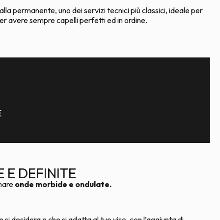
la permanente, uno dei servizi tecnici più classici, ideale per
 avere sempre capelli perfetti ed in ordine.
E
 E DEFINITE
onare
onde morbide e ondulate.
 si desidera e che si adatta al tuo viso, con l’aggiunta di