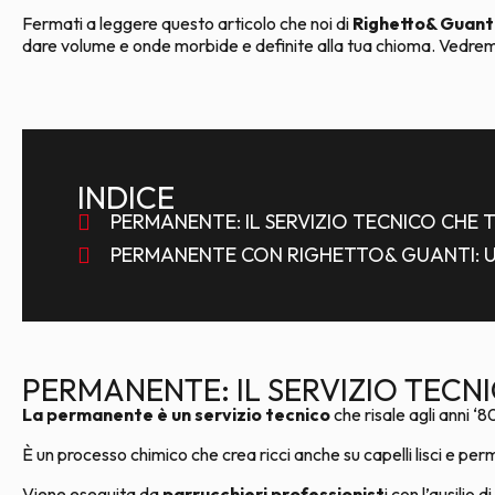
Fermati a leggere questo articolo che noi di
Righetto& Guant
dare volume e onde morbide e definite alla tua chioma. Vedremo
INDICE
PERMANENTE: IL SERVIZIO TECNICO CHE 
PERMANENTE CON RIGHETTO& GUANTI: UN
PERMANENTE: IL SERVIZIO TECNI
La permanente è un servizio tecnico
che risale agli anni 
È un processo chimico che crea ricci anche su capelli lisci e pe
Viene eseguita da
parrucchieri professionist
i con l’ausilio di