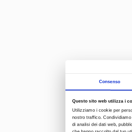
Consenso
UNISCI
Questo sito web utilizza i c
COMMU
Utilizziamo i cookie per perso
nostro traffico. Condividiamo 
Iscrivendoti alla nost
di analisi dei dati web, pubbl
come te, cercano il me
che hanno raccolto dal tuo uti